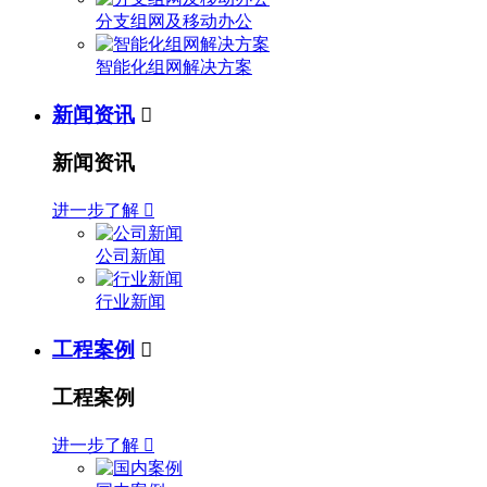
分支组网及移动办公
智能化组网解决方案
新闻资讯

新闻资讯
进一步了解

公司新闻
行业新闻
工程案例

工程案例
进一步了解
