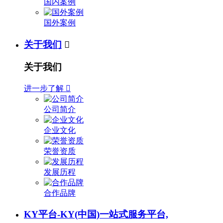
国内案例
国外案例
关于我们

关于我们
进一步了解

公司简介
企业文化
荣誉资质
发展历程
合作品牌
KY平台-KY(中国)一站式服务平台,